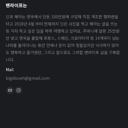
밴라이프는
딘과 혜아는 영국에서 단돈 100만원에 구입해 직접 개조한 캠퍼밴을
타고 2018년 4월 부터 현재까지 딘은 사진을 찍고 혜아는 글을 쓰는
등 각자 하고 싶은 일을 하며 여행하고 있어요. 주머니에 달랑 25만원
만 넣고 영국을 출발해 프랑스, 스페인, 크로아티아 등 14개국이 넘는
나라를 돌아다니는 동안 언제나 돈이 없어 힘들었지만 넉넉하지 않아
도 행복하고 즐거웠던, 그리고 앞으로도 그러할 밴라이프 삶을 기록합
니다.
Mail
bigdloveh@gmail.com
Find us on:
YouTube
Instagram
page
page
opens
opens
in
in
new
new