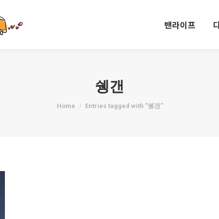
밴라이프
밴라이프
쉥갠
You are here:
Home
Entries tagged with "쉥갠"