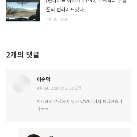
푼의 밴라이프였다
7월 20, 2020
2개의 댓글
이순덕
4월 24, 2020 at 2:52 오전
says:
이세상의 냄새가 아닌거 같았다 에서 빵터졌습니
다ㅎㅎ