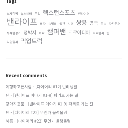
Tags
렉스턴스포츠
노지캠핑
뉴스레터
독일
밴라이퍼
밴라이프
쌍용
영국
비자
송별회
쉥갠
시련
운송
자작캠퍼
캠퍼밴
정박지
크로아티아
자작캠핑카
차박
트럭캠퍼
팁
픽업트럭
픽업캠퍼
Recent comments
여행하고픈사람
-
[다이어리 #12] 반려생활
딘
-
[밴라이프 이야기 #1-9] 파리로 가는 길
강아지용품
-
[밴라이프 이야기 #1-9] 파리로 가는 길
딘
-
[다이어리 #22] 무언가 울렁울렁
혜롱
-
[다이어리 #22] 무언가 울렁울렁